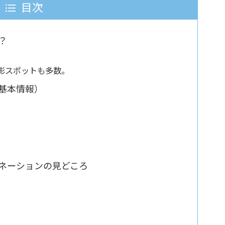
目次
？
影スポットも多数。
基本情報）
ネーションの見どころ
）