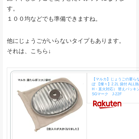
す。
１００均などでも準備できますね。
他にじょうごがいらないタイプもあります。
それは、こちら↓
【マルカ】じょうごの要らな
ぽ 【燦々】2.2L 袋付 ALL
H・直火対応） 替えパッキ
SGマーク J-22F