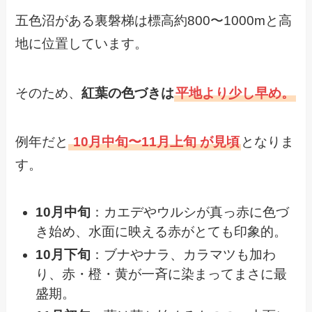
五色沼がある裏磐梯は標高約800〜1000mと高
地に位置しています。
そのため、
紅葉の色づきは
平地より少し早め。
例年だと
10月中旬〜11月上旬 が見頃
となりま
す。
10月中旬
：カエデやウルシが真っ赤に色づ
き始め、水面に映える赤がとても印象的。
10月下旬
：ブナやナラ、カラマツも加わ
り、赤・橙・黄が一斉に染まってまさに最
盛期。