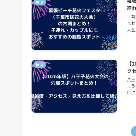
幕
夏
連
「幕
ませ
大会
【2
夏
ク
八王
ょう
け混