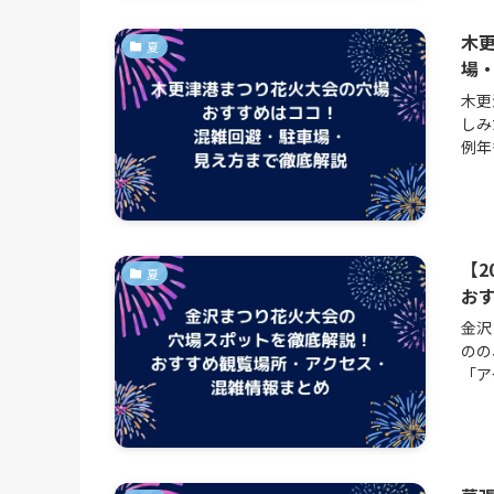
木
夏
場
木更
しみ
例年
【2
夏
お
金沢
のの
「ア