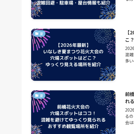
【2
夏
こ
20
混雑
多い
前
夏
れ
20
るの
会は