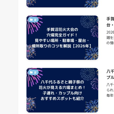
手
夏
台・
20
雑を
の情
八
夏
プ
八千
られ
毎年