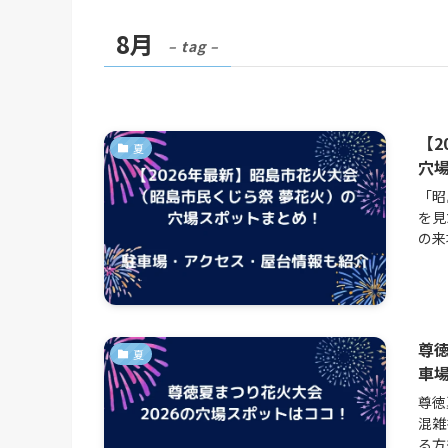
8月
– tag –
【2
夏
穴
「昭
を見
の来
尊徳
夏
車
尊徳
混雑
る方